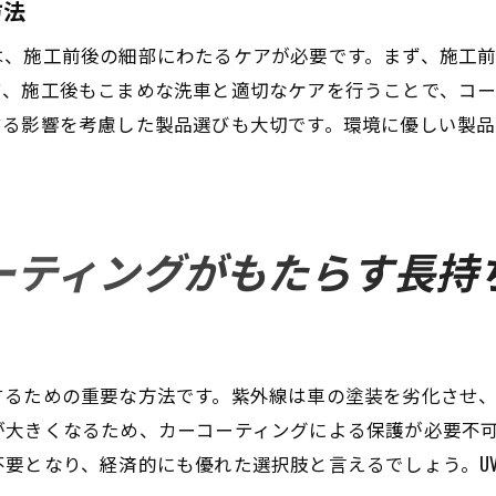
方法
コーティング効果を維持するためのヒント
は、施工前後の細部にわたるケアが必要です。まず、施工
カーコーティングで失敗しないための施工技術のポイント
て、施工後もこまめな洗車と適切なケアを行うことで、コ
施工時の環境が与える影響
する影響を考慮した製品選びも大切です。環境に優しい製
適切な施工手順とその重要性
使用機材と材料の選び方
プロの技術が光る瞬間
ーティングがもたらす長持
施工ミスを防ぐコツ
施工後の確認作業とその意義
費用対効果を最大化するためのカーコーティングの戦略
効果的なコーティングプランの策定方法
するための重要な方法です。紫外線は車の塗装を劣化させ
具体例に基づく費用対効果の検証
が大きくなるため、カーコーティングによる保護が必要不
長期的な視点での投資対効果分析
要となり、経済的にも優れた選択肢と言えるでしょう。U