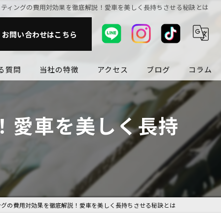
ーティングの費用対効果を徹底解説！愛車を美しく長持ちさせる秘訣とは
お問い合わせはこちら
る質問
当社の特徴
アクセス
ブログ
コラム
ガラスフィルム
！愛車を美しく長持
カスタム
洗車
磨き
持ちが良い
ングの費用対効果を徹底解説！愛車を美しく長持ちさせる秘訣とは