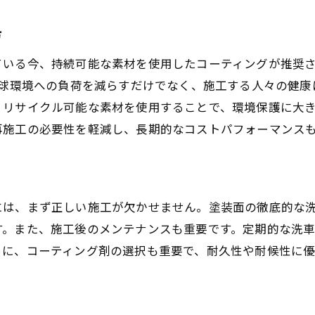
カーコーティングの施工前に知っておくべき下地処理の重
方
下地処理で差がつく仕上がり
ている今、持続可能な素材を使用したコーティングが推奨
洗車の重要性とその方法
地球環境への負荷を減らすだけでなく、施工する人々の健
磨き工程での注意点
、リサイクル可能な素材を使用することで、環境保護に大
下地処理がコーティングに与える影響
再施工の必要性を軽減し、長期的なコストパフォーマンス
プロが教える下地処理のコツ
トラブルを避けるための事前準備
持続的な美観を保つためのアフターフォローとメンテナン
には、まず正しい施工が欠かせません。塗装面の徹底的な
定期的なメンテナンスの重要性
す。また、施工後のメンテナンスも重要です。定期的な洗
正しい洗車方法とその効果
らに、コーティング剤の選択も重要で、耐久性や耐候性に
プロによるメンテナンスのメリット
自己メンテナンスで注意すべき点
アフターケアで持続する美しさ