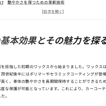
艶やかさを保つための革新技術
カーコーティングが与える車の価値向上
環境に優しいカーコーティングの選び方
長期保護に欠かせない要素とは
カーコーティングの効果を最大化する方法
の基本効果とその魅力を探
愛車の保護:カーコーティングがもたらす長持ち効果
紫外線からの保護とその重要性
酸性雨や鳥糞からの防御策
護を目指した初期のワックスから始まりました。ワックス
傷防止に役立つコーティングの特性
20世紀後半にはポリマーやセラミックコーティングが登
防錆効果で車体を守る
が高く、車体の艶やかさを長期間保持することができるた
塗装の劣化を防ぐための必須知識
高度な保護が可能となっています。これにより、カーコーテ
長持ちする美観を保つ秘訣
した。
コーティングの種類と選び方:最適な一つを見つける方法