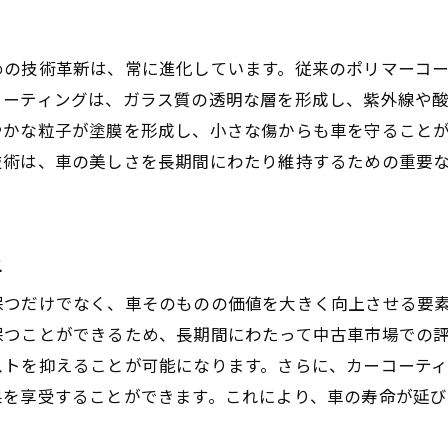
ガラスコーティングの特長と適用範囲
ポリマーコーティングとは何か
めの技術革新は、常に進化しています。従来のポリマーコ
セラミックコーティングのメリットとデメリット
コーティングは、ガラス質の透明な層を形成し、紫外線や
自己修復機能付きコーティングの選択肢
やかな粒子が塗膜を形成し、小さな傷からも車を守ること
車種に合わせたコーティングの選び方
技術は、車の美しさを長期間にわたり維持するための重要
専門家に聞く！コーティング選びのコツ
費用対効果を考慮したカーコーティングの選択基準
上
予算に応じた賢い選択
長期的な費用対効果の見極め
保つだけでなく、車そのものの価値を大きく向上させる要
高級車と一般車で異なるコーティング戦略
保つことができるため、長期間にわたって中古車市場での
ストを抑えることが可能になります。さらに、カーコーテ
施工頻度とコストのバランス
果を享受することができます。これにより、車の寿命が延
費用以上の価値を実感するためには
ユーザーの声を活かした選択方法