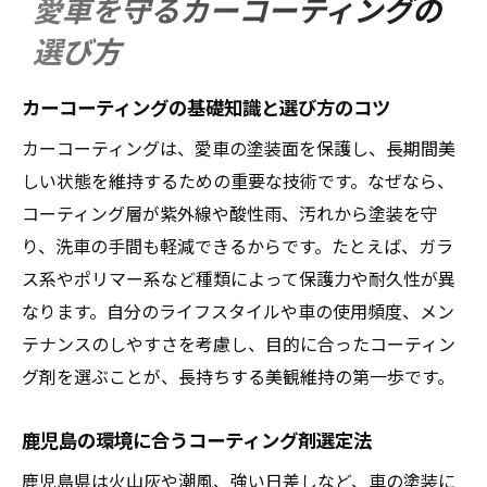
愛車を守るカーコーティングの
手洗い洗車とカーコーティングの最適な関
選び方
係
カーコーティングで長持ちさせる美観維持
カーコーティングの基礎知識と選び方のコツ
法
カーコーティングは、愛車の塗装面を保護し、長期間美
塗料の違いで変わる輝きと耐久性
しい状態を維持するための重要な技術です。なぜなら、
塗料の種類ごとのカーコーティング効果解
コーティング層が紫外線や酸性雨、汚れから塗装を守
説
り、洗車の手間も軽減できるからです。たとえば、ガラ
耐久性に差が出る塗料選びの重要ポイント
ス系やポリマー系など種類によって保護力や耐久性が異
輝きを長く保つための塗料比較と選択法
なります。自分のライフスタイルや車の使用頻度、メン
プロが教える塗料とコーティングの相性
テナンスのしやすさを考慮し、目的に合ったコーティン
カーコーティングに適した塗料の見極め方
グ剤を選ぶことが、長持ちする美観維持の第一歩です。
費用対効果を高める塗料とコーティング選
鹿児島の環境に合うコーティング剤選定法
択
鹿児島県の気候に強いコーティング術
鹿児島県は火山灰や潮風、強い日差しなど、車の塗装に