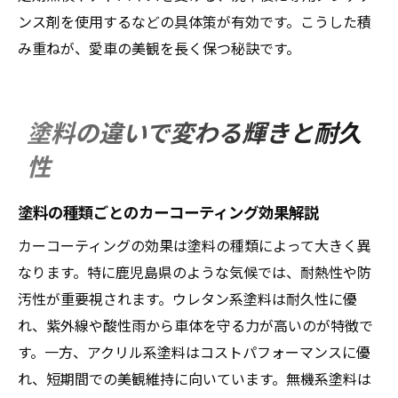
鹿児島の環境に合うコーティング剤の選択
ンス剤を使用するなどの具体策が有効です。こうした積
法
み重ねが、愛車の美観を長く保つ秘訣です。
ガラスコーティングはやめた方がよいのか
考察
ポリマー系コーティングのメリットと注意
塗料の違いで変わる輝きと耐久
点
性
最適なカーコーティングを選ぶ判断基準
最適な塗料で快適カーライフを目指す
塗料の種類ごとのカーコーティング効果解説
カーコーティングと塗料選びの最終提案
カーコーティングの効果は塗料の種類によって大きく異
快適カーライフを支える塗料の選択術
なります。特に鹿児島県のような気候では、耐熱性や防
専門家が伝える塗料とコーティングの関係
汚性が重要視されます。ウレタン系塗料は耐久性に優
施工後の満足度を高める塗料の選び方
れ、紫外線や酸性雨から車体を守る力が高いのが特徴で
す。一方、アクリル系塗料はコストパフォーマンスに優
塗料の違いがもたらすカーライフの変化
れ、短期間での美観維持に向いています。無機系塗料は
費用対効果を実感できる塗料選定ポイント