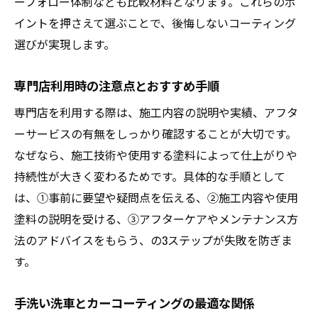
由
ーフォロー体制なども比較材料となります。これらのポ
イントを押さえて選ぶことで、後悔しないコーティング
コーティング施工後の洗車方法と注意点
選びが実現します。
実体験から学ぶ長持ちするコーティング選
び
専門店利用時の注意点とおすすめ手順
塗料との組み合わせで美観を最大化する方
専門店を利用する際は、施工内容の説明や実績、アフタ
法
ーサービスの有無をしっかり確認することが大切です。
カーコーティングの効果を最大限発揮する
なぜなら、施工技術や使用する塗料によって仕上がりや
コツ
持続性が大きく変わるためです。具体的な手順として
コーティング後の手入れポイント徹底解説
は、①事前に要望や疑問点を伝える、②施工内容や使用
コーティング後に守るべきお手入れ基本
塗料の説明を受ける、③アフターケアやメンテナンス方
やってはいけない洗車と正しい手順解説
法のアドバイスをもらう、の3ステップが失敗を防ぎま
カーコーティングを長持ちさせる洗車頻度
す。
おすすめカーコーティング後の乾燥対策
手洗い洗車とカーコーティングの最適な関係
塗料を傷めないための日常管理ポイント