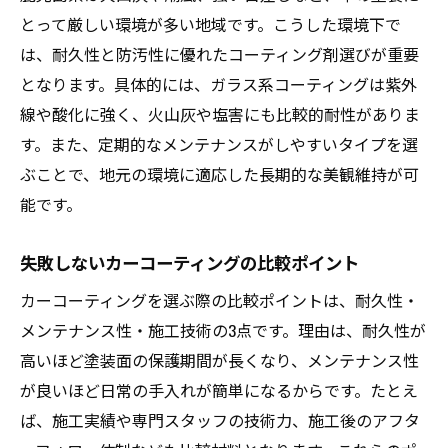
とって厳しい環境が多い地域です。こうした環境下で
鹿児島の気候に適したカーコーティング対
は、耐久性と防汚性に優れたコーティング剤選びが重要
策
となります。具体的には、ガラス系コーティングは紫外
雨と火山灰に強いコーティング選びの知恵
線や酸化に強く、火山灰や塩害にも比較的耐性がありま
熱や紫外線に負けない塗料と保護方法
す。また、定期的なメンテナンスがしやすいタイプを選
地元の専門店でできる最適な施工プラン
ぶことで、地元の環境に適応した長期的な美観維持が可
カーコーティングで実現する安心の防汚効
能です。
果
洗車頻度に適応したコーティングメンテナ
失敗しないカーコーティングの比較ポイント
ンス
カーコーティングを選ぶ際の比較ポイントは、耐久性・
カーコーティングなら長持ち美観が実現
メンテナンス性・施工技術の3点です。理由は、耐久性が
カーコーティングで叶える長持ち美観の秘
高いほど塗装面の保護期間が長くなり、メンテナンス性
訣
が良いほど日常の手入れが簡単になるからです。たとえ
定期的なメンテナンスが持続性を高める理
ば、施工実績や専門スタッフの技術力、施工後のアフタ