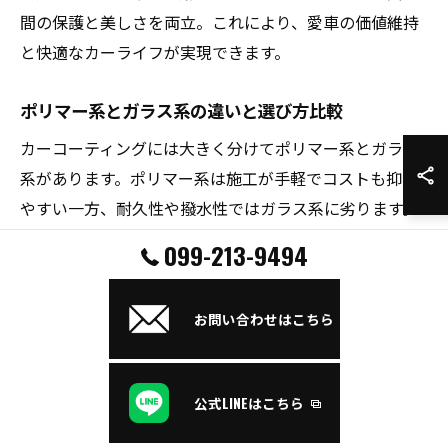
間の保護と美しさを両立。これにより、愛車の価値維持
と快適なカーライフが実現できます。
ポリマー系とガラス系の違いと選び方比較
カーコーティングには大きく分けてポリマー系とガラス
系があります。ポリマー系は施工が手軽でコストも抑え
やすい一方、耐久性や撥水性ではガラス系に劣ります。
ガラス系は被膜が硬く長持ちし、鹿児島の厳しい環境に
099-213-9494
も強いです。選び方のポイントは、車の使用頻度やメン
テナンスの手間、求める美観レベル。例えば、洗車の手
お問い合わせはこちら
間を減らしたい方や長期的な保護を重視する方にはガラ
ス系、コストや手軽さを優先したい場合はポリマー系が
向いています。
公式LINEはこちら
鹿児島の環境に合うコーティング剤の選択法