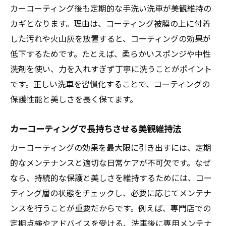
カーコーティング後も定期的な手洗い洗車が美観維持の
定期点検で差がつくコーティングの維持法
カギとなります。理由は、コーティング被膜の上に付着
塗料選びで差が出る費用対効果の秘訣
した汚れや火山灰を放置すると、コーティングの効果が
塗料とカーコーティングの費用対効果比較
低下するためです。たとえば、柔らかいスポンジや中性
賢い塗料選びで施工費用を抑えるコツ
洗剤を使い、力を入れすぎず丁寧に洗うことがポイント
長期視点で考える塗料とコーティングの選
です。正しい洗車を習慣化することで、コーティングの
択
保護性能と美しさを長く保てます。
コーティング専門店の料金体系を知る利点
塗料によるランニングコストの変化と対策
カーコーティングで長持ちさせる美観維持法
カーコーティングと塗料の費用回収シミュ
カーコーティングの効果を最大限に引き出すには、定期
レーション
的なメンテナンスと適切な日常ケアが不可欠です。なぜ
ガラス系とポリマー系の特徴を比較
なら、持続的な保護と美しさを維持するためには、コー
ティング層の状態をチェックし、必要に応じてメンテナ
ガラス系カーコーティングの特徴と魅力
ンスを行うことが重要だからです。例えば、専門店での
ポリマー系とガラス系の違いと選び方比較
定期点検やアドバイスを受ける、洗車後に専用メンテナ