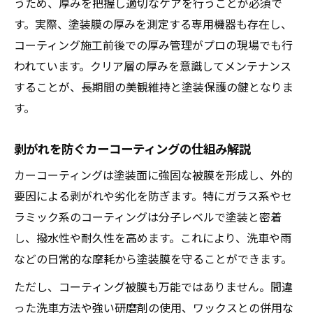
うため、厚みを把握し適切なケアを行うことが必須で
カーコーティングの撥水性能を長持ちさせ
す。実際、塗装膜の厚みを測定する専用機器も存在し、
る秘訣
コーティング施工前後での厚み管理がプロの現場でも行
美しさ長持ちカーコーティング活用ガイド
われています。クリア層の厚みを意識してメンテナンス
することが、長期間の美観維持と塗装保護の鍵となりま
カーコーティングで美しさを長期間維持す
す。
る方法
塗装膜の艶と輝きを保つコーティングのコ
剥がれを防ぐカーコーティングの仕組み解説
ツ
カーコーティングは塗装面に強固な被膜を形成し、外的
車の塗膜剥がれやシミ対策の実践ポイント
要因による剥がれや劣化を防ぎます。特にガラス系やセ
日常メンテナンスで差がつくカーコーティ
ラミック系のコーティングは分子レベルで塗装と密着
ング効果
し、撥水性や耐久性を高めます。これにより、洗車や雨
カーコーティングを活かした美観維持の秘
などの日常的な摩耗から塗装膜を守ることができます。
訣
ただし、コーティング被膜も万能ではありません。間違
った洗車方法や強い研磨剤の使用、ワックスとの併用な