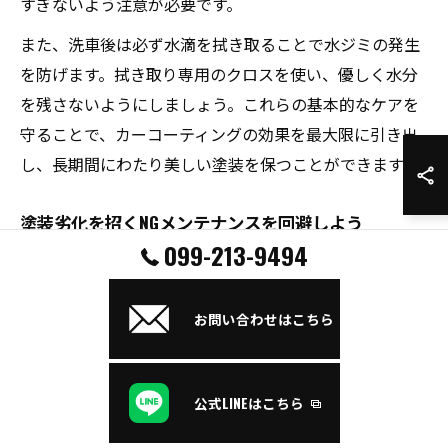
すぎないよう注意が必要です。
また、洗車後は必ず水滴を拭き取ることで水ジミの発生
を防げます。拭き取り専用のクロスを使い、優しく水分
を残さないようにしましょう。これらの基本的なケアを
守ることで、カーコーティングの効果を最大限に引き出
し、長期間にわたり美しい塗装を保つことができます。
塗装劣化を招くNGメンテナンスを回避しよう
099-213-9494
塗装膜やコーティング被膜を守るには、絶対に避けるべ
きNGメンテナンスがあります。代表的なのは、研磨剤入
りのクリーナーやコンパウンドを頻繁に使うことです。
お問い合わせはこちら
これらはクリア層を削り、塗装の膜厚を減らしてしまう
ため、結果的に塗装劣化や剥がれを招きます。
公式LINEはこちら
また、ワックスやコーティング剤の重ね塗りも注意が必