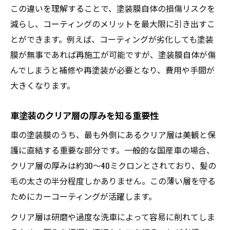
理由
この違いを理解することで、塗装膜自体の損傷リスクを
減らし、コーティングのメリットを最大限に引き出すこ
車塗装の美しさを守る日常ケアの重要ポイ
とができます。例えば、コーティングが劣化しても塗装
ント
膜が無事であれば再施工が可能ですが、塗装膜自体が傷
コーティング車に最適な洗車方法とは
んでしまうと補修や再塗装が必要となり、費用や手間が
塗装膜劣化を防ぐ定期メンテナンス法
大きくなります。
車の塗膜トラブル予防とケアのコツ
塗装の劣化を防ぐための正しいメンテナンス
車塗装のクリア層の厚みを知る重要性
カーコーティング後の正しい洗車頻度と注
車の塗装膜のうち、最も外側にあるクリア層は美観と保
意点
護に直結する重要な部分です。一般的な国産車の場合、
塗装劣化を招くNGメンテナンスを回避しよ
クリア層の厚みは約30～40ミクロンとされており、髪の
う
毛の太さの半分程度しかありません。この薄い層を守る
コーティング施工車におすすめのケア用品
ためにカーコーティングが活躍します。
水ジミや剥がれを防ぐ塗装膜のメンテナン
クリア層は研磨や過度な洗車によって容易に削れてしま
ス術