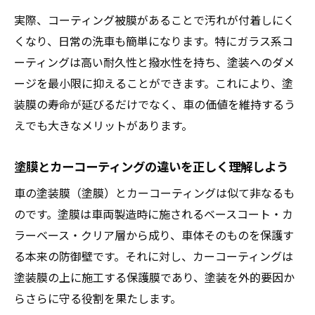
カーコーティング剤の種類と特徴を徹底比
実際、コーティング被膜があることで汚れが付着しにく
較
くなり、日常の洗車も簡単になります。特にガラス系コ
傷防止目的のカーコーティング活用事例
ーティングは高い耐久性と撥水性を持ち、塗装へのダメ
塗膜保護ならカーコーティングの真価発揮
ージを最小限に抑えることができます。これにより、塗
車の塗膜保護にカーコーティングが有効な
装膜の寿命が延びるだけでなく、車の価値を維持するう
理由
えでも大きなメリットがあります。
コーティング施工が塗装の劣化を防ぐ仕組
み
塗膜とカーコーティングの違いを正しく理解しよう
ガラスコーティングの塗膜保護効果を解説
車の塗装膜（塗膜）とカーコーティングは似て非なるも
塗膜剥がれを防ぐ正しいコーティング手順
のです。塗膜は車両製造時に施されるベースコート・カ
ラーベース・クリア層から成り、車体そのものを保護す
カーコーティングと塗装膜の長期維持ポイ
る本来の防御壁です。それに対し、カーコーティングは
ント
塗装膜の上に施工する保護膜であり、塗装を外的要因か
車の美観維持を叶える塗装膜ケアの基本
らさらに守る役割を果たします。
カーコーティングが美観維持に欠かせない