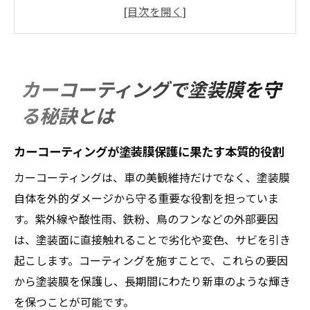
塗膜とカーコーティングの違いを正しく理
解しよう
車塗装のクリア層の厚みを知る重要性
剥がれを防ぐカーコーティングの仕組み解
カーコーティングで塗装膜を守
説
る秘訣とは
塗装劣化リスクとカーコーティングの関係
性
カーコーティングが塗装膜保護に果たす本質的役割
塗装剥がれ回避に欠かせないコーティング手法
カーコーティングは、車の美観維持だけでなく、塗装膜
塗装剥がれを防止するカーコーティングの
自体を外的ダメージから守る重要な役割を担っていま
選び方
す。紫外線や酸性雨、鉄粉、鳥のフンなどの外部要因
車の塗装保護に最適なコーティング施工法
は、塗装面に直接触れることで劣化や変色、サビを引き
とは
起こします。コーティングを施すことで、これらの要因
剥がれやすい塗膜を守るメンテナンスのポ
から塗装膜を保護し、長期間にわたり新車のような輝き
イント
を保つことが可能です。