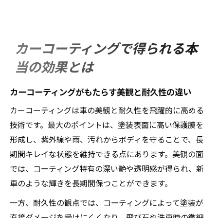
件
カーコーティングの性能と長持ちのポイン
ト
カーコーティングで得られる本
カーコーティングで実感できるボディの輝
当の効果とは
き
カーコーティング選びが車の価値維持に直
カーコーティングがもたらす美観と耐久性の違い
結
カーコーティングは車の美観と耐久性を飛躍的に高める
適切なコーティング選びが車の価値を守る
技術です。最大のポイントは、塗装表面に高い保護膜を
カーコーティングの種類と選び方の基準
形成し、紫外線や雨、汚れからボディを守ることで、長
愛車に最適なカーコーティング選定のポイ
期間キレイな状態を維持できる点にあります。美観の面
ント
では、コーティング特有の深い艶や透明感が得られ、新
耐久性を重視したカーコーティング選びの
車のような輝きを長期間保つことができます。
秘訣
一方、耐久性の観点では、コーティングによって塗装が
カーコーティングで美観と価値を両立させ
直接ダメージを受けにくくなり、飛び石や洗車時の微細