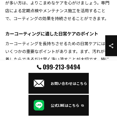
が多い方は、よりこまめなケアを心がけましょう。専門
店による定期点検やメンテナンス施工を活用すること
で、コーティングの効果を持続させることができます。
カーコーティングに適した日常ケアのポイント
カーコーティングを長持ちさせるための日常ケアには、
いくつかの重要なポイントがあります。まず、汚れが付
着したらできるだけ早く洗い流すことが大切です。特に
099-213-9494
鳥のフンや樹液、虫の死骸などは、時間が経つほど塗装
やコーティング層にダメージを与えやすくなります。
お問い合わせはこちら
また、洗車時には中性洗剤を使用し、コーティングに適
した専用シャンプーやクリーナーを選ぶとより安心で
す。拭き上げの際も、摩擦が少なく吸水性の高いクロス
公式LINEはこちら
を使い、ボディを優しく扱うことがポイントです。これ
により、コーティング層への余計な負担や傷を防ぐこと