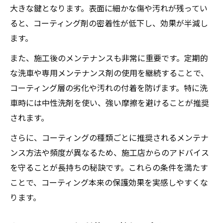
カーコーティング再施工が必要な劣化サイ
大きな鍵となります。表面に細かな傷や汚れが残ってい
ン
ると、コーティング剤の密着性が低下し、効果が半減し
ます。
ガラスコーティング再施工の最適なタイミ
ング
また、施工後のメンテナンスも非常に重要です。定期的
DIYによるカーコーティング再施工の注意点
な洗車や専用メンテナンス剤の使用を継続することで、
コーティング層の劣化や汚れの付着を防げます。特に洗
プロによるガラスコーティング再施工の利
車時には中性洗剤を使い、強い摩擦を避けることが推奨
点
されます。
カーコーティング再施工で得られる新たな
効果
さらに、コーティングの種類ごとに推奨されるメンテナ
日常メンテナンスで差がつくカーコーティング
ンス方法や頻度が異なるため、施工店からのアドバイス
を守ることが長持ちの秘訣です。これらの条件を満たす
正しい洗車がカーコーティング効果を維持
ことで、コーティング本来の保護効果を実感しやすくな
カーコーティング後のメンテナンス頻度の
ります。
目安
カーコーティングに適した日常ケアのポイ