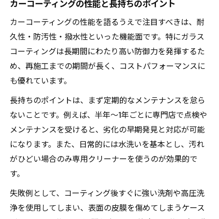
カーコーティングの性能と長持ちのポイント
ント
カーコーティングの性能を語るうえで注目すべきは、耐
カーコーティングの美観を守る洗車方法
久性・防汚性・撥水性といった機能面です。特にガラス
日々の点検で防ぐカーコーティングの劣化
コーティングは長期間にわたり高い防御力を発揮するた
施工後に意識したい長持ちの秘訣
め、再施工までの期間が長く、コストパフォーマンスに
カーコーティング効果を長持ちさせる習慣
も優れています。
施工後に避けたいカーコーティングのNG行
長持ちのポイントは、まず定期的なメンテナンスを怠ら
為
ないことです。例えば、半年～1年ごとに専門店で点検や
定期的なメンテナンスがカーコーティング
メンテナンスを受けると、劣化の早期発見と対応が可能
を守る
になります。また、日常的には水洗いを基本とし、汚れ
カーコーティングの持続期間を伸ばす方法
がひどい場合のみ専用クリーナーを使うのが効果的で
効果が落ちる原因とカーコーティング対策
す。
失敗例として、コーティング後すぐに強い洗剤や高圧洗
浄を使用してしまい、表面の皮膜を傷めてしまうケース