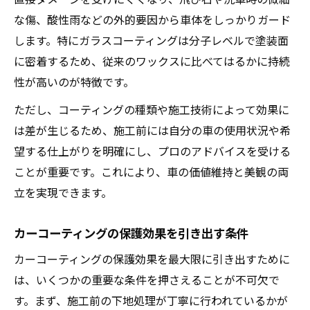
る方法
な傷、酸性雨などの外的要因から車体をしっかりガード
カーコーティング選びで後悔しない判断軸
します。特にガラスコーティングは分子レベルで塗装面
とは
に密着するため、従来のワックスに比べてはるかに持続
劣化を防ぐカーコーティングの活用術
性が高いのが特徴です。
カーコーティングの劣化を早期発見するコ
ただし、コーティングの種類や施工技術によって効果に
ツ
は差が生じるため、施工前には自分の車の使用状況や希
カーコーティングの持続力を高める日々の
望する仕上がりを明確にし、プロのアドバイスを受ける
工夫
ことが重要です。これにより、車の価値維持と美観の両
塗装を傷めないカーコーティング活用方法
立を実現できます。
カーコーティングの再施工タイミングを見
極める
カーコーティングの保護効果を引き出す条件
愛車を守るためのカーコーティング日常ケ
カーコーティングの保護効果を最大限に引き出すために
ア
は、いくつかの重要な条件を押さえることが不可欠で
ガラスコーティング再施工が必要な場合
す。まず、施工前の下地処理が丁寧に行われているかが