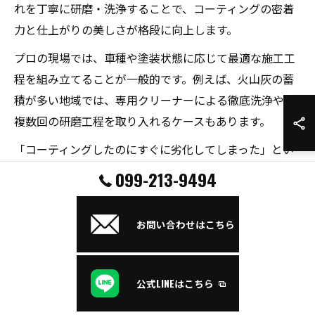
れを丁寧に研磨・洗浄することで、コーティングの密着
力と仕上がりの美しさが格段に向上します。
プロの現場では、車種や塗装状態に応じて最適な施工工
程を組み立てることが一般的です。例えば、火山灰の蓄
積が多い地域では、専用クリーナーによる徹底洗浄や、
複数回の研磨工程を取り入れるケースもあります。
「コーティングしたのにすぐに劣化してしまった」とい
う失敗例も見られるため、施工後のメンテナンスや洗車
099-213-9494
方法の指導を受けておくと安心です。特に鹿児島県のよ
うな特殊な環境下では、定期的な専門店でのチェックが
お問い合わせはこちら
推奨されています。
火山灰対応のコーティング剤とは
公式LINEはこちら
鹿児島県のカーオーナーにとって、火山灰による塗装ダ