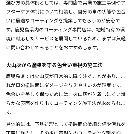
専門店の技術で実現する色艶の維持
選び方の具体例としては、専門店で実際の施工事例やア
フターケア体制について相談し、自分の車の状態や色合
火山灰に負けない塗装維持のポイント
いに最適なコーティングを提案してもらうのが安心で
火山灰に強いカーコーティングの特徴
す。鹿児島県内のコーティング専門店は、地域特有の環
鹿児島の環境と塗装トラブルの関係性
境に対応したサービスを展開しているため、まずは気軽
コーティング後の正しい洗車方法を解説
に問い合わせてみることをおすすめします。
色合いを守るための定期的なメンテナンス
塗装保護に役立つ日常ケアのコツ
火山灰から塗装を守る色合い重視の施工法
美しい仕上がりを叶えるコーティング選び
鹿児島県では火山灰が日常的に降り注ぐことがあり、こ
色合いが映えるカーコーティングの選択法
れが車の塗装面にダメージを与えやすいのが現実です。
鹿児島県で注目の施工技術とその違い
色合いを美しく保つためには、火山灰が付着しにくい滑
らかな表面を作り出すコーティング施工法が求められま
愛車の個性を引き出すコーティングの工夫
す。
仕上がりに差がつくプロのアドバイス
火山灰対応のコーティング剤とは
具体的には、下地処理として塗装面の微細な傷や汚れを
丁寧に除去し、その後に高耐久のコーティング剤を均一
色合い重視なら知っておきたい施工知識