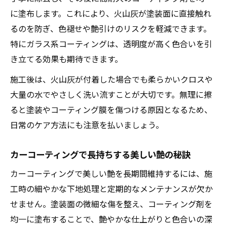
に塗布します。これにより、火山灰が塗装面に直接触れ
カーコーティングで色合いを美しく保つ方
るのを防ぎ、色褪せや艶引けのリスクを軽減できます。
法
特にガラス系コーティングは、透明度が高く色合いを引
鹿児島県特有の施工ポイントを解説
き立てる効果も期待できます。
艶やかさを長持ちさせるメンテナンス術
施工後は、火山灰が付着した場合でも柔らかいクロスや
色褪せを防ぐ下地処理の重要性とは
大量の水でやさしく洗い流すことが大切です。無理に擦
施工店選びで失敗しないための基準
ると塗装やコーティング膜を傷つける原因となるため、
日常のケア方法にも注意を払いましょう。
カーコーティングで長持ちする美しい艶の秘訣
カーコーティングで美しい艶を長期間維持するには、施
工時の細やかな下地処理と定期的なメンテナンスが欠か
せません。塗装面の微細な傷を整え、コーティング剤を
均一に塗布することで、艶やかな仕上がりと色合いの深