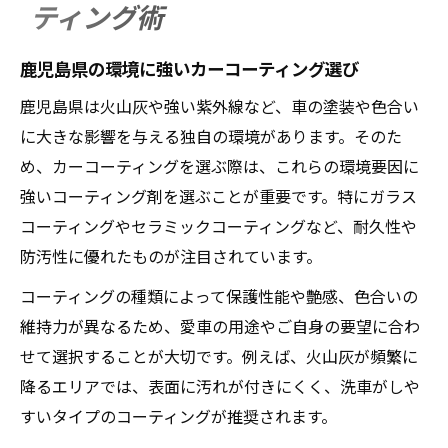
ティング術
ング術
愛車の輝きを長持ちさせる秘訣とは
鹿児島県の環境に強いカーコーティング選び
カーコーティングで保つ愛車の艶やかさ
鹿児島県は火山灰や強い紫外線など、車の塗装や色合い
色合い持続のためのメンテナンス習慣
に大きな影響を与える独自の環境があります。そのた
火山灰対策に欠かせない洗車とケア方法
め、カーコーティングを選ぶ際は、これらの環境要因に
鹿児島県で選ぶ信頼のカーコーティング技
強いコーティング剤を選ぶことが重要です。特にガラス
術
コーティングやセラミックコーティングなど、耐久性や
輝きを守る日常のお手入れポイント
防汚性に優れたものが注目されています。
カーコーティングで色褪せ対策を万全に
コーティングの種類によって保護性能や艶感、色合いの
カーコーティングが色褪せを防ぐ理由
維持力が異なるため、愛車の用途やご自身の要望に合わ
鹿児島県特有の外的要因とその影響
せて選択することが大切です。例えば、火山灰が頻繁に
火山灰のダメージから塗装を守る方法
降るエリアでは、表面に汚れが付きにくく、洗車がしや
すいタイプのコーティングが推奨されます。
色合いを保つための施工タイミングとは