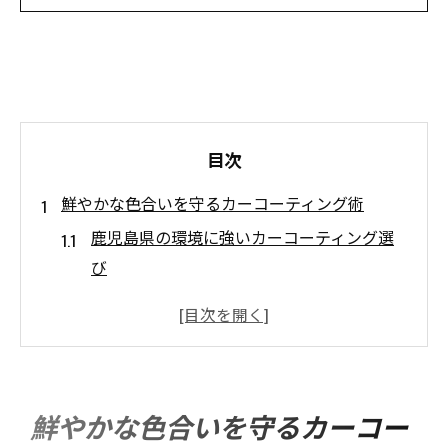
目次
鮮やかな色合いを守るカーコーティング術
鹿児島県の環境に強いカーコーティング選
び
火山灰から塗装を守る色合い重視の施工法
カーコーティングで長持ちする美しい艶の
秘訣
鹿児島の強い日差しと色褪せ対策ポイント
鮮やかな色合いを守るカーコー
愛車の色合いを活かすプロのカーコーティ