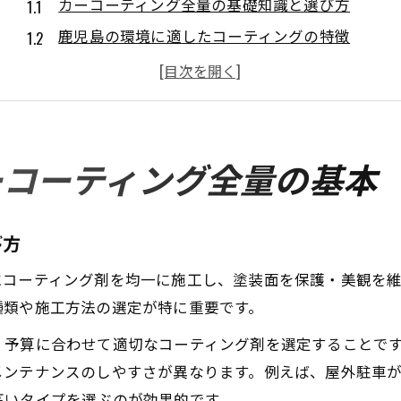
カーコーティング全量の基礎知識と選び方
鹿児島の環境に適したコーティングの特徴
愛車の美観を守るためのポイント解説
鹿児島で失敗しない施工店の選び方とは
カーコーティングで耐久性を高める秘訣
カーコーティング全量で愛車を守る方法とは
ーコーティング全量の基本
全量コーティングで得られる保護効果の実態
愛車の塗装を守るための施工手順と注意点
び方
専門店によるカーコーティングの魅力とは
にコーティング剤を均一に施工し、塗装面を保護・美観を
カーコーティングで長持ちする秘訣を伝授
種類や施工方法の選定が特に重要です。
鹿児島で選ばれる施工方法の特徴を解説
、予算に合わせて適切なコーティング剤を選定することで
火山灰対策に有効なカーコーティングの実力
メンテナンスのしやすさが異なります。例えば、屋外駐車
火山灰から愛車を守るコーティング選び
高いタイプを選ぶのが効果的です。