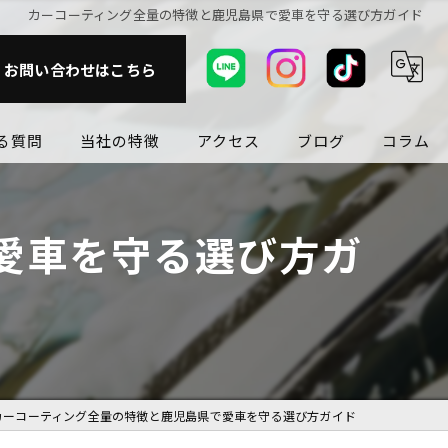
カーコーティング全量の特徴と鹿児島県で愛車を守る選び方ガイド
お問い合わせはこちら
る質問
当社の特徴
アクセス
ブログ
コラム
ガラスフィルム
愛車を守る選び方ガ
カスタム
洗車
磨き
持ちが良い
カーコーティング全量の特徴と鹿児島県で愛車を守る選び方ガイド