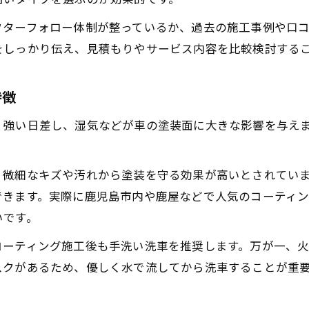
鹿児島の火山灰対策に最適なコーティング法
フターフォロー体制が整っているか、過去の施工事例や口
カーコーティング全量が火山灰に強い理由
をしっかり伝え、見積もりやサービス内容を比較検討する
火山灰被害を減らす洗車とメンテナンス術
火山灰で傷みにくいコーティングの条件とは
特徴
愛車ケアなら全量カーコーティングが最適解
、強い日差し、湿気などが車の塗装面に大きな影響を与え
全量カーコーティングで叶う美観維持のコツ
定期的なメンテナンスで効果を最大化する方法
、微細なキズや汚れから塗装を守る効果が高いとされてい
カーコーティングで愛車寿命を延ばす秘策
できます。実際に鹿児島市内や鹿屋などで人気のコーティ
全量施工が他と違うメリットを徹底解説
いです。
カーコーティングで安心のカーライフを実現
コーティング施工後も手洗い洗車を推奨します。万が一、火
メンテナンス性重視のコーティング選び方ガイド
スクがあるため、優しく水で流してから洗車することが重
メンテナンスが簡単なカーコーティングの選び方
鹿児島で人気の高いコーティング施工方法