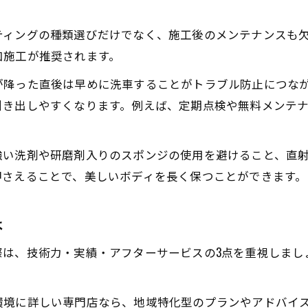
日々のケアが楽になるポイントを徹底紹介
ティングの種類選びだけでなく、施工後のメンテナンスも
手洗い洗車に適したコーティングの特徴とは
加施工が推奨されます。
長期間美しさを保つためのメンテナンス術
が降った直後は早めに洗車することがトラブル防止につな
価格と効果を比較するカーコーティング全量の魅力
引き出しやすくなります。例えば、定期点検や無料メンテ
カーコーティング全量の価格帯と効果の違い
費用対効果で選ぶコーティングのポイント
強い洗剤や研磨剤入りのスポンジの使用を避けること、直
鹿児島でおすすめのコーティング比較法
押さえることで、美しいボディを長く保つことができます。
価格だけで選ばない賢いコーティング選び
カーコーティング全量のコスト管理術とは
は
際は、技術力・実績・アフターサービスの3点を重視しまし
環境に詳しい専門店なら、地域特化型のプランやアドバイ