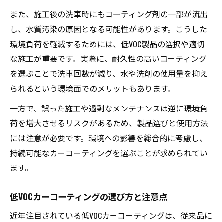
失敗しないカーコーティング専門店の見分
また、施工後の洗車時にもコーティング剤の一部が流出
け方
し、水質汚染の原因となる可能性があります。こうした
カーコーティングで後悔しないための注意
環境負荷を軽減するためには、低VOC製品の選択や適切
事項
な施工が重要です。実際に、耐久性の高いコーティング
カーコーティングの環境負荷と効果の真実
を選ぶことで洗車回数が減り、水や洗剤の使用量を抑え
カーコーティングの効果と環境負荷のバラ
られるという環境面でのメリットもあります。
ンス
一方で、誤った施工や過剰なメンテナンスは逆に環境負
カーコーティングと大気・水質汚染の関連
荷を増大させるリスクがあるため、製品選びと使用方法
性
には注意が必要です。環境への影響を総合的に考慮し、
ガラスコーティングのメリット・デメリッ
持続可能なカーコーティングを選ぶことが求められてい
ト分析
ます。
カーコーティング選びでよくある失敗例と
対策
低VOCカーコーティングの選び方と注意点
持続可能な施工が環境負荷低減に貢献する
近年注目されている低VOCカーコーティングは、従来品に