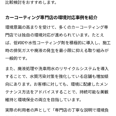
比較検討をおすすめします。
有機質ハイブリッドカーコーティングの可
能性
カーコーティング専門店の環境対応事例を紹介
低VOCコーティングのメリットとデメリット
環境意識の高まりを受けて、多くのカーコーティング専
を整理
門店では独自の環境対応が進められています。たとえ
今注目のおすすめカーコーティング製品動
ば、低VOCや水性コーティング剤を積極的に導入し、施工
向
時の排気ガスや廃液の発生を最小限に抑える取り組みが
専門店選びが環境配慮に及ぼす影響とは
一般的です。
環境配慮型カーコーティング専門店の選び
また、廃液処理や洗車用水のリサイクルシステムを導入
方
することで、水質汚染対策を強化している店舗も増加傾
信頼できる専門店が持続可能性に与える影
向にあります。お客様に対しても、環境に配慮したメン
響
テナンス方法をアドバイスすることで、持続可能な美観
専門店の施工環境とカーコーティング品質
維持と環境保全の両立を目指しています。
の違い
実際の利用者の声として「専門店の丁寧な説明で環境負
おすすめ専門店が提案する環境対応策とは