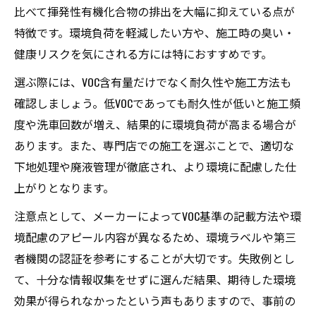
理由
比べて揮発性有機化合物の排出を大幅に抑えている点が
洗車回数減で環境負荷は本当に下がるか
特徴です。環境負荷を軽減したい方や、施工時の臭い・
カーコーティングで洗車頻度がどう変わる
健康リスクを気にされる方には特におすすめです。
のか
選ぶ際には、VOC含有量だけでなく耐久性や施工方法も
洗車削減によるCO2排出量低減の効果検証
確認しましょう。低VOCであっても耐久性が低いと施工頻
持続可能性を高める洗車とカーコーティン
度や洗車回数が増え、結果的に環境負荷が高まる場合が
グの関係
あります。また、専門店での施工を選ぶことで、適切な
下地処理や廃液管理が徹底され、より環境に配慮した仕
カーコーティング後の適切な洗車方法とは
上がりとなります。
洗車回数と環境負荷軽減の最新データを紹
介
注意点として、メーカーによってVOC基準の記載方法や環
低VOCカーコーティング製品の動向解説
境配慮のアピール内容が異なるため、環境ラベルや第三
者機関の認証を参考にすることが大切です。失敗例とし
低VOCカーコーティングの最新技術と選び方
て、十分な情報収集をせずに選んだ結果、期待した環境
環境対応型カーコーティング製品の特徴比
効果が得られなかったという声もありますので、事前の
較