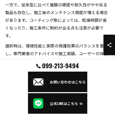
一方で、従来型に比べて被膜の硬度や耐久性がやや劣る
製品も存在し、施工後のメンテナンス頻度が増える場合
があります。コーティング剤によっては、乾燥時間が長
くなったり、施工条件に制約が出る点も注意が必要で
す。
選択時は、環境性能と実際の保護効果のバランスを重視
し、専門業者のアドバイスや施工実績、ユーザーの体験
談も参考にすることが失敗を防ぐポイントです。
099-213-9494
今注目のおすすめカーコーティング製品動向
お問い合わせはこちら
現在注目されているカーコーティング製品は、低VOCガラ
スコーティングや有機質ハイブリッドタイプなど、環境
性能と耐久性を両立したものが主流です。多くの専門店
公式LINEはこちら
がこれらの製品を採用し、ユーザーからも高い評価を受