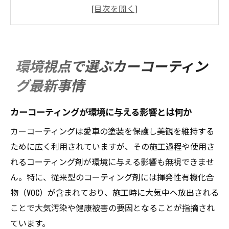
低VOCカーコーティングの選び方と注意点
カーコーティング専門店の環境対応事例を
紹介
カーコーティングで美観維持と環境配慮を
環境視点で選ぶカーコーティン
両立する方法
グ最新事情
ガラスコーティングの環境負荷と最近の傾
向
カーコーティングが環境に与える影響とは何か
持続可能性を重視したカーコーティング対策
カーコーティングは愛車の塗装を保護し美観を維持する
環境にやさしいカーコーティングの特徴を
ために広く利用されていますが、その施工過程や使用さ
解説
れるコーティング剤が環境に与える影響も無視できませ
持続可能なカーコーティング選びの具体的
ん。特に、従来型のコーティング剤には揮発性有機化合
基準
物（VOC）が含まれており、施工時に大気中へ放出される
カーコーティングの耐久性と再施工タイミ
ことで大気汚染や健康被害の要因となることが指摘され
ング
ています。