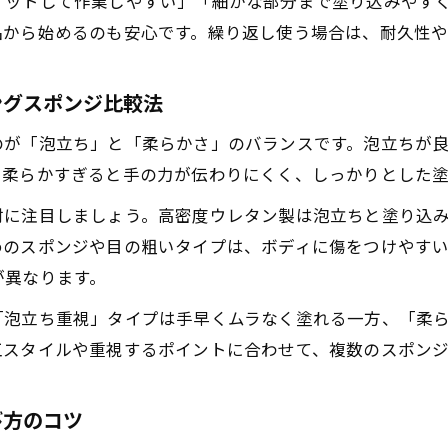
ィットして作業しやすい」「細かな部分まで塗り込みやす
コーティング用スポンジ使い方の実践的なポイント
品から始めるのも安心です。繰り返し使う場合は、耐久性
ガラスコーティング用スポンジ選びと使い分けの極意
コーティングスポンジ使い分けで傷やムラを防ぐコツ
ングスポンジ比較法
代用スポンジと専用スポンジを賢く使い分ける方法
のが「泡立ち」と「柔らかさ」のバランスです。泡立ちが
塗り込みで差がつくカーコーティングの極意
、柔らかすぎると手の力が伝わりにくく、しっかりとした
カーコーティング塗り込みで差を出すスポンジ活用術
材に注目しましょう。高密度ウレタン製は泡立ちと塗り込
コーティング塗り込みスポンジ選びの重要ポイント
めのスポンジや目の粗いタイプは、ボディに傷をつけやす
ガラスコーティング用スポンジでムラなく塗るコツ
が異なります。
コーティングスポンジ使い方と塗り込み時の注意点
「泡立ち重視」タイプは手早くムラなく塗れる一方、「柔
スポンジの種類で変わるカーコーティングの仕上がり
工スタイルや重視するポイントに合わせて、複数のスポン
び方のコツ