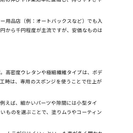
方
順
カー用品店（例：オートバックスなど）でも入
百円から千円程度が主流ですが、安価なものは
ック
す。高密度ウレタンや極細繊維タイプは、ボデ
施工時は、専用のスポンジを使うことで仕上が
。例えば、細かいパーツや隙間には小型タイ
ないものを選ぶことで、塗りムラやコーティン
法