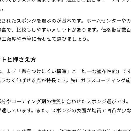
カーコーティングをやさしく仕上げるスポンジの使い
ん。
コーティング塗り込みスポンジでムラなく仕上げる手
記されたスポンジを選ぶのが基本です。ホームセンターや
泡立ち重視のカーコーティングスポンジ活用法
豊富で、比較もしやすいメリットがあります。価格帯は数
ガラスコーティング用スポンジのやさしい施行テクニ
施工頻度や予算に合わせて選びましょう。
カーコーティングスポンジの正しい力加減と持ち方
100均品はカーコーティングに使えるのか
ントと押さえ方
100均コーティングスポンジの実力と選び方
は、まず「傷をつけにくい構造」と「均一な塗布性能」で
ガラスコーティングスポンジ100均での使い道と注意点
ムラなく伸ばせる点が特長です。特にガラスコーティング
コーティングスポンジ100均品のメリットと課題
カーコーティング用100均スポンジの安全な活用法
部分やコーティング剤の性質に合わせたスポンジ選びです
コーティングスポンジ100均と専用品の違いを比較
が適しています。また、スポンジの表面が均質で凹凸が少
失敗しないためのスポンジ使い分け方法
カーコーティングスポンジの使い分けで失敗を防ぐ方