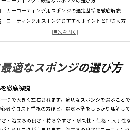
カーコーティングに最適なスポンジの選び方
カーコーティング用スポンジの選定基準を徹底解説
コーティング用スポンジおすすめポイントと押さえ方
泡立ちや柔らかさ重視のカーコーティングスポンジ比
コーティングスポンジの使い心地と選び方のコツ
代用スポンジとカーコーティングの相性を検証
代用品でも傷を防ぐカーコーティング術
に最適なスポンジの選び方
カーコーティングで代用スポンジを安全に使う秘訣
コーティングスポンジ代用品で傷を防ぐ実践ポイント
準を徹底解説
ガラスコーティングスポンジ代用時の注意点と工夫
び一つで大きく左右されます。適切なスポンジを選ぶこと
コーティングスポンジ使い方と代用品の選択ポイント
初心者やコスト重視の方ほど、選定基準をしっかり理解し
代用スポンジ活用でカーコーティングを美しく仕上げ
かさ・泡立ちの良さ・持ちやすさ・耐久性・価格・入手性
やさしく仕上がるスポンジ活用のコツ
傷が入るリスクが高まります。泡立ちの良さはコーティン