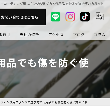
カーコーティング用スポンジの選び方と代用品でも傷を防ぐ使い方ガイド
お問い合わせはこちら
る質問
当社の特徴
アクセス
ブログ
コラム
ガラスフィルム
用品でも傷を防ぐ使
カスタム
洗車
磨き
持ちが良い
ーティング用スポンジの選び方と代用品でも傷を防ぐ使い方ガイド